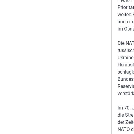
1989/19
Priorit
weiter: 
auch in
im Osna
Die NAT
russisc
Ukraine
Herausf
schlagk
Bundesw
Reservi
verstärk
Im 70. 
die Str
der Zei
NATO de