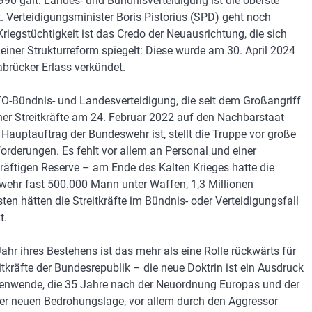
90 galt: Landes- und Bündnisverteidigung ist die oberste
ät. Verteidigungsminister Boris Pistorius (SPD) geht noch
Kriegstüchtigkeit ist das Credo der Neuausrichtung, die sich
 einer Strukturreform spiegelt: Diese wurde am 30. April 2024
brücker Erlass verkündet.
O-Bündnis- und Landesverteidigung, die seit dem Großangriff
her Streitkräfte am 24. Februar 2022 auf den Nachbarstaat
 Hauptauftrag der Bundeswehr ist, stellt die Truppe vor große
orderungen. Es fehlt vor allem an Personal und einer
räftigen Reserve – am Ende des Kalten Krieges hatte die
ehr fast 500.000 Mann unter Waffen, 1,3 Millionen
sten hätten die Streitkräfte im Bündnis- oder Verteidigungsfall
t.
Jahr ihres Bestehens ist das mehr als eine Rolle rückwärts für
eitkräfte der Bundesrepublik – die neue Doktrin ist ein Ausdruck
tenwende, die 35 Jahre nach der Neuordnung Europas und der
r neuen Bedrohungslage, vor allem durch den Aggressor