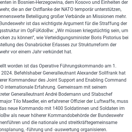
enten in Bosnien-Herzegowina, dem Kosovo und Einheiten der
ehr, die an der Ostflanke der NATO temporär unterstützen,
ennenswerte Beteiligung großer Verbände an Missionen mehr.
 Bundeswehr ist das wichtigste Argument für die Straffung der
sstruktur im OpFüKdoBw: „Wir müssen kriegstüchtig sein, um
cken zu können“, wie Verteidigungsminister Boris Pistorius bei
stellung des Osnabrücker Erlasses zur Strukturreform der
ehr vor einem Jahr verkündet hat.
ellt worden ist das Operative Führungskommando am 1.
 2024. Befehlshaber Generalleutnant Alexander Sollfrank hat
herer Kommandeur des Joint Support and Enabling Command
O internationale Erfahrung. Gemeinsam mit seinem
rtreter Generalleutnant André Bodemann und Stabschef
major Tilo Maedler, ein erfahrener Offizier der Luftwaffe, muss
t das neue Kommando mit 1400 Soldatinnen und Soldaten im
oBw als neuer höherer Kommandobehörde der Bundeswehr
nführen und die nationale und streitkräftegemeinsame
onsplanung, -führung und -auswertung organisieren.