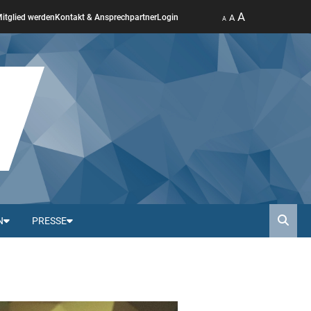
A
A
itglied werden
Kontakt & Ansprechpartner
Login
A
N
PRESSE
Such