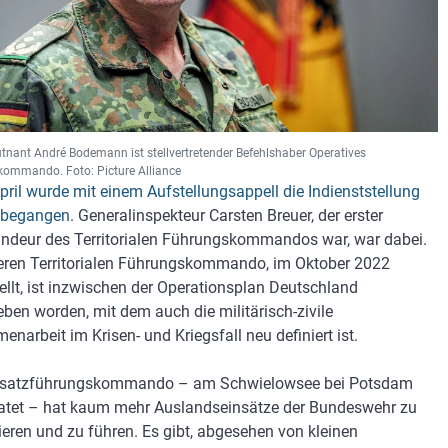
utnant André Bodemann ist stellvertretender Befehlshaber Operatives
ommando. Foto: Picture Alliance
pril wurde mit einem Aufstellungsappell die Indienststellung
ll begangen
. Generalinspekteur Carsten Breuer, der erster
eur des Territorialen Führungskommandos war, war dabei.
eren Territorialen Führungskommando, im Oktober 2022
ellt, ist inzwischen der Operationsplan Deutschland
eben worden, mit dem auch die militärisch-zivile
narbeit im Krisen- und Kriegsfall neu definiert ist.
nsatzführungskommando – am Schwielowsee bei Potsdam
tet – hat kaum mehr Auslandseinsätze der Bundeswehr zu
ieren und zu führen. Es gibt, abgesehen von kleinen