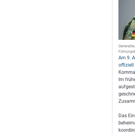
Generalle
Führungsk
Am 9. A
offizie
Kommand
Im früh
aufgest
geschri
Zusamme
Das Ei
beheima
koordin