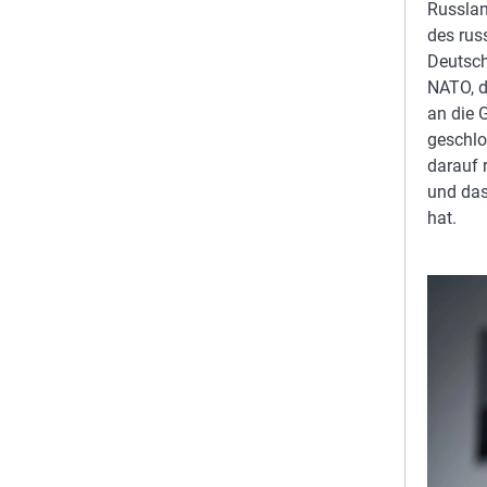
Russlan
des rus
Deutsch
NATO, d
an die G
geschlo
darauf 
und das
hat.