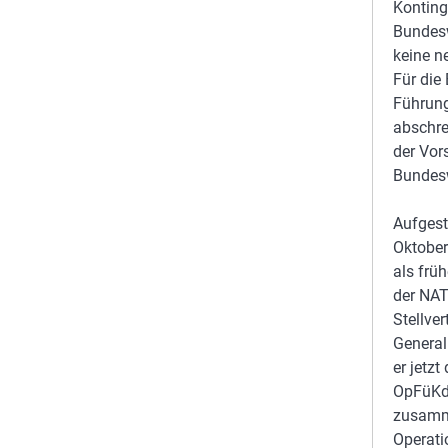
Konting
Bundesw
keine n
Für die
Führung
abschre
der Vor
Bundesw
Aufgest
Oktober
als frü
der NAT
Stellve
General
er jetz
OpFüKd
zusamme
Operati