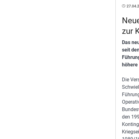
27.04.
Neu
zur 
Das ne
seit de
Führung
höhere 
Die Ve
Schwiel
Führung
Operati
Bundesw
den 199
Konting
Kriegsei