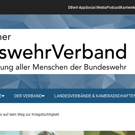
DBwV-App
Social Media
Podcast
Karriere
M
E
DER VERBAND
LANDESVERBÄNDE & KAMERADSCHAFTE
auf dem Weg zur Kriegstüchtigkeit