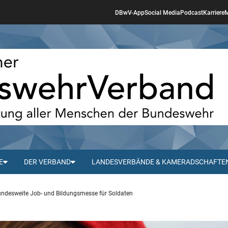
DBwV-App
Social Media
Podcast
Karriere
M
E
DER VERBAND
LANDESVERBÄNDE & KAMERADSCHAFTE
ndesweite Job- und Bildungsmesse für Soldaten