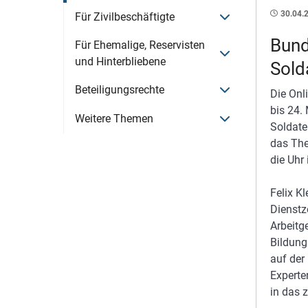
30.04.
Menü öffnen
Für Zivilbeschäftigte
Bund
Für Ehemalige, Reservisten
Menü öffnen
und Hinterbliebene
Sold
Menü öffnen
Beteiligungsrechte
Die Onl
bis 24.
Menü öffnen
Weitere Themen
Soldate
das The
die Uhr
Felix K
Dienstz
Arbeitg
Bildung
auf der
Experte
in das 