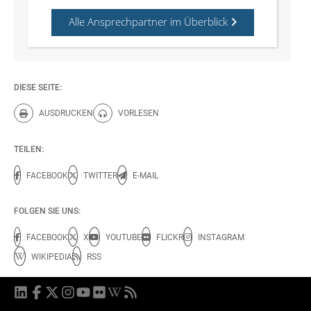
Alle Ansprechpartner im Überblick
DIESE SEITE:
AUSDRUCKEN
VORLESEN
Diese Seite drucken.
Diese Seite vorlesen.
TEILEN:
FACEBOOK
TWITTER
E-MAIL
FOLGEN SIE UNS:
FACEBOOK
X
YOUTUBE
FLICKR
INSTAGRAM
WIKIPEDIA
RSS