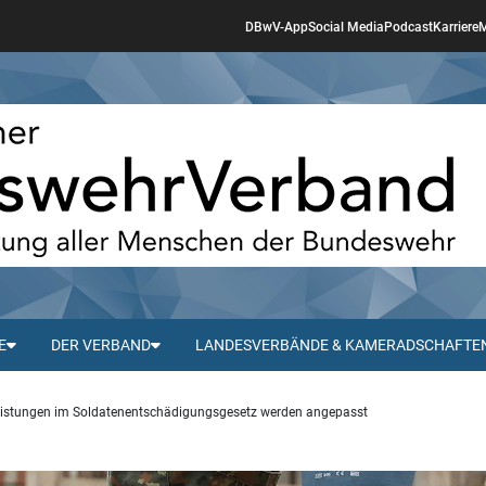
DBwV-App
Social Media
Podcast
Karriere
M
E
DER VERBAND
LANDESVERBÄNDE & KAMERADSCHAFTE
istungen im Soldatenentschädigungsgesetz werden angepasst