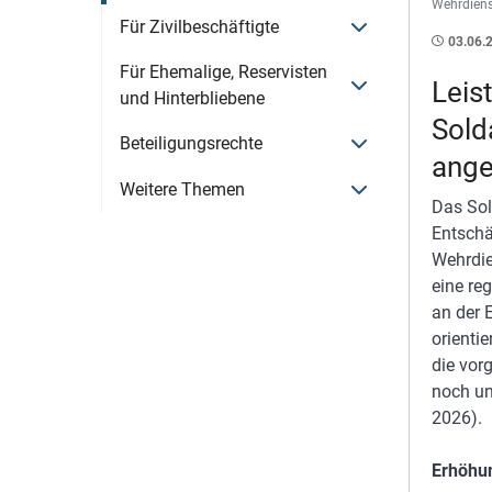
Wehrdiens
Menü öffnen
Für Zivilbeschäftigte
03.06.
Für Ehemalige, Reservisten
Menü öffnen
Leis
und Hinterbliebene
Sold
Menü öffnen
Beteiligungsrechte
ange
Menü öffnen
Weitere Themen
Das Sol
Entschä
Wehrdie
eine re
an der 
orienti
die vor
noch un
2026).
Erhöhun