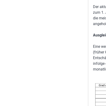
Der akt
zum 1. 
die mei
angeho
Ausglei
Eine we
(früher
Entschä
infolge
monatli