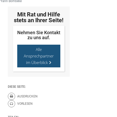
wV/Yann Bombeke
Mit Rat und Hilfe
stets an Ihrer Seite!
Nehmen Sie Kontakt
zu uns auf.
Alle
Ansprechpartner
im Überblick
DIESE SEITE:
AUSDRUCKEN
Diese Seite drucken.
VORLESEN
Diese Seite vorlesen.