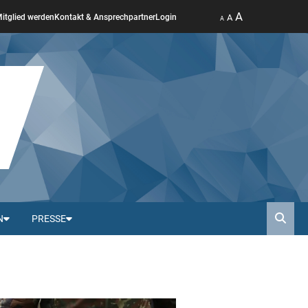
A
A
itglied werden
Kontakt & Ansprechpartner
Login
A
N
PRESSE
Such