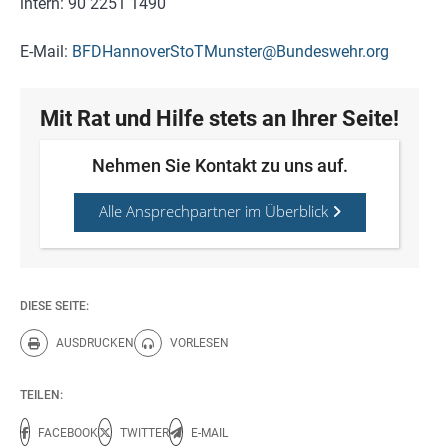
intern: 90 2251 1490
E-Mail:
BFDHannoverStoTMunster@Bundeswehr.org
Mit Rat und Hilfe stets an Ihrer Seite!
Nehmen Sie Kontakt zu uns auf.
Alle Ansprechpartner im Überblick
DIESE SEITE:
AUSDRUCKEN
VORLESEN
Diese Seite drucken.
Diese Seite vorlesen.
TEILEN:
FACEBOOK
TWITTER
E-MAIL