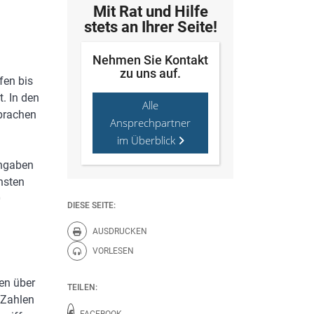
Mit Rat und Hilfe
stets an Ihrer Seite!
Nehmen Sie Kontakt
zu uns auf.
fen bis
t. In den
Alle
brachen
Ansprechpartner
.
im Überblick
Angaben
nsten
0
DIESE SEITE:
AUSDRUCKEN
Diese Seite drucken.
VORLESEN
Diese Seite vorlesen.
en über
TEILEN:
 Zahlen
FACEBOOK