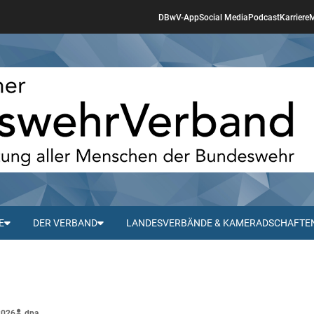
DBwV-App
Social Media
Podcast
Karriere
M
E
DER VERBAND
LANDESVERBÄNDE & KAMERADSCHAFTE
n
2026
dpa