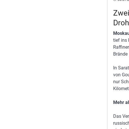
Zwei
Droh
Moska
tief in
Raffine
Brände 
In Sara
von Gou
nur Sch
Kilomet
Mehr a
Das Ver
russisc