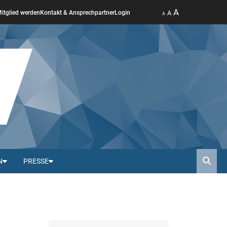
A
A
itglied werden
Kontakt & Ansprechpartner
Login
A
N
PRESSE
Such