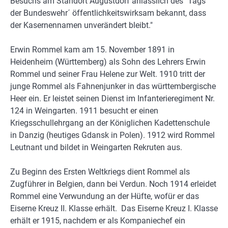
Besuchs am Standort Augustdorf anlässlich des `Tags
der Bundeswehr´ öffentlichkeitswirksam bekannt, dass
der Kasernennamen unverändert bleibt."
Erwin Rommel kam am 15. November 1891 in
Heidenheim (Württemberg) als Sohn des Lehrers Erwin
Rommel und seiner Frau Helene zur Welt. 1910 tritt der
junge Rommel als Fahnenjunker in das württembergische
Heer ein. Er leistet seinen Dienst im Infanterieregiment Nr.
124 in Weingarten. 1911 besucht er einen
Kriegsschullehrgang an der Königlichen Kadettenschule
in Danzig (heutiges Gdansk in Polen). 1912 wird Rommel
Leutnant und bildet in Weingarten Rekruten aus.
Zu Beginn des Ersten Weltkriegs dient Rommel als
Zugführer in Belgien, dann bei Verdun. Noch 1914 erleidet
Rommel eine Verwundung an der Hüfte, wofür er das
Eiserne Kreuz II. Klasse erhält. Das Eiserne Kreuz I. Klasse
erhält er 1915, nachdem er als Kompaniechef ein