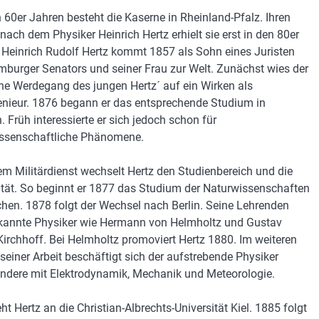
n 60er Jahren besteht die Kaserne in Rheinland-Pfalz. Ihren
ach dem Physiker Heinrich Hertz erhielt sie erst in den 80er
 Heinrich Rudolf Hertz kommt 1857 als Sohn eines Juristen
burger Senators und seiner Frau zur Welt. Zunächst wies der
che Werdegang des jungen Hertz´ auf ein Wirken als
nieur. 1876 begann er das entsprechende Studium in
. Früh interessierte er sich jedoch schon für
ssenschaftliche Phänomene.
m Militärdienst wechselt Hertz den Studienbereich und die
ität. So beginnt er 1877 das Studium der Naturwissenschaften
hen. 1878 folgt der Wechsel nach Berlin. Seine Lehrenden
kannte Physiker wie Hermann von Helmholtz und Gustav
Kirchhoff. Bei Helmholtz promoviert Hertz 1880. Im weiteren
 seiner Arbeit beschäftigt sich der aufstrebende Physiker
ndere mit Elektrodynamik, Mechanik und Meteorologie.
t Hertz an die Christian-Albrechts-Universität Kiel. 1885 folgt