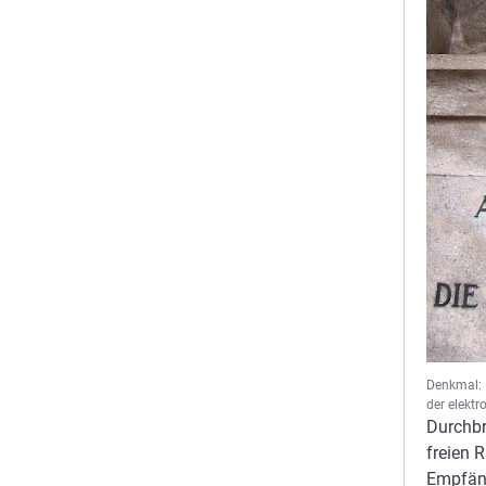
Denkmal: 
der elektr
Durchbr
freien 
Empfäng