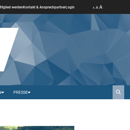
A
A
itglied werden
Kontakt & Ansprechpartner
Login
A
N
PRESSE
Such