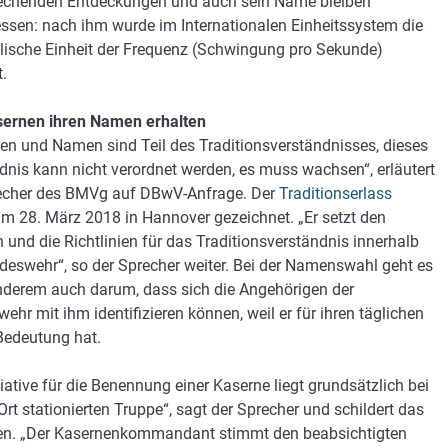
echenden Entdeckungen und auch sein Name bleiben
ssen: nach ihm wurde im Internationalen Einheitssystem die
lische Einheit der Frequenz (Schwingung pro Sekunde)
.
sernen ihren Namen erhalten
en und Namen sind Teil des Traditionsverständnisses, dieses
dnis kann nicht verordnet werden, es muss wachsen“, erläutert
echer des BMVg auf DBwV-Anfrage. Der
Traditionserlass
m 28. März 2018 in Hannover gezeichnet. „Er setzt den
und die Richtlinien für das Traditionsverständnis innerhalb
deswehr“, so der Sprecher weiter. Bei der Namenswahl geht es
nderem auch darum, dass sich die Angehörigen der
ehr mit ihm identifizieren können, weil er für ihren täglichen
Bedeutung hat.
tiative für die Benennung einer Kaserne liegt grundsätzlich bei
Ort stationierten Truppe“, sagt der Sprecher und schildert das
n. „Der Kasernenkommandant stimmt den beabsichtigten