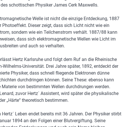
 des schottischen Physiker James Cerk Maxwells.
ktromagnetische Welle ist nicht die einzige Entdeckung, 1887
r Photoeffekt. Dieser zeigt, dass sich Licht nicht wie ein
trom, sondern wie ein Teilchenstrom verhält. 1887/88 kann
eweisen, dass sich elektromagnetische Wellen wie Licht im
sbreiten und auch so verhalten.
rlässt Hertz Karlsruhe und folgt dem Ruf an die Rheinische
h-Wilhelms-Universität. Drei Jahre später, 1892, entdeckt der
erte Physiker, dass schnell fliegende Elektronen dünne
chichten durchdringen können. Seine These: ebenso kann
e Materie von bestimmten Wellen durchdrungen werden.
Lenard, zuvor Hertz´ Assistent, wird später die physikalische
 der „Härte“ theoretisch bestimmen.
h Hertz´ Leben endet bereits mit 36 Jahren. Der Physiker stirbt
anuar 1894 an den Folgen einer Blutvergiftung. Seine