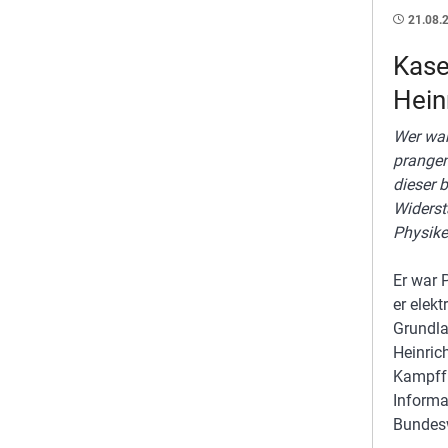
21.08.
Kase
Hein
Wer war
prangen
dieser 
Widers
Physike
Er war P
er elek
Grundla
Heinric
Kampffü
Informa
Bundesw