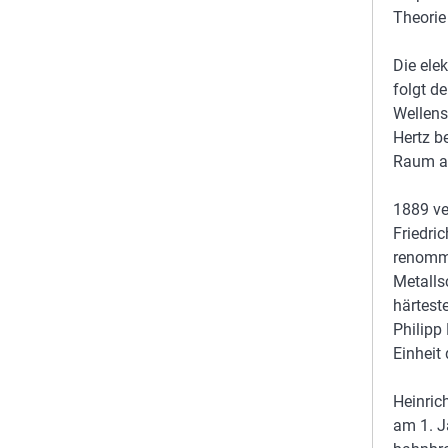
Theorie
Die ele
folgt de
Wellens
Hertz b
Raum au
1889 ve
Friedric
renommi
Metalls
härtest
Philipp 
Einheit
Heinric
am 1. J