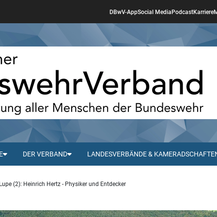
DBwV-App
Social Media
Podcast
Karriere
M
E
DER VERBAND
LANDESVERBÄNDE & KAMERADSCHAFTE
pe (2): Heinrich Hertz - Physiker und Entdecker