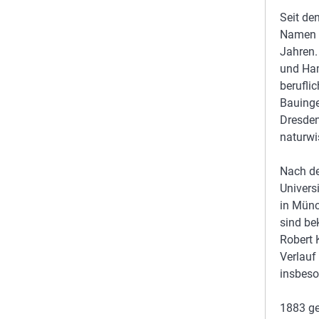
Seit de
Namen n
Jahren.
und Ham
berufli
Bauinge
Dresden
naturwi
Nach de
Univers
in Münc
sind be
Robert 
Verlauf
insbeso
1883 geh