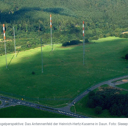
ogelperspektive: Das Antennenfeld der Heinrich-Hertz-Kaserne in Daun. Foto: Sleeep