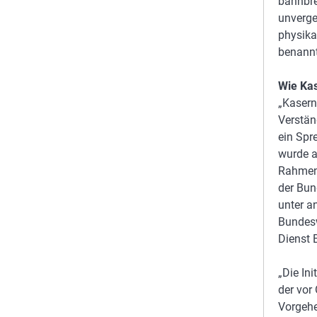
bahnbr
unverge
physika
benannt
Wie Ka
„Kasern
Verstän
ein Spr
wurde a
Rahmen 
der Bun
unter a
Bundesw
Dienst 
„Die Ini
der vor 
Vorgehe