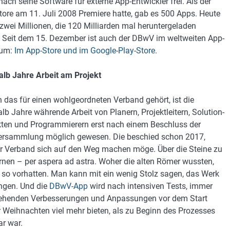
nach seine Software für externe App-Entwickler frei. Als der
tore am 11. Juli 2008 Premiere hatte, gab es 500 Apps. Heute
 zwei Millionen, die 120 Milliarden mal heruntergeladen
 Seit dem 15. Dezember ist auch der DBwV im weltweiten App-
sum:
Im App-Store und im Google-Play-Store
.
alb Jahre Arbeit am Projekt
h das für einen wohlgeordneten Verband gehört, ist die
alb Jahre währende Arbeit von Planern, Projektleitern, Solution-
kten und Programmierern erst nach einem Beschluss der
rsammlung möglich gewesen. Die beschied schon 2017,
r Verband sich auf den Weg machen möge. Über die Steine zu
rnen – per aspera ad astra. Woher die alten Römer wussten,
 so vorhatten. Man kann mit ein wenig Stolz sagen, das Werk
ungen. Und die
DBwV-App
wird nach intensiven Tests, immer
ehenden Verbesserungen und Anpassungen vor dem Start
r Weihnachten viel mehr bieten, als zu Beginn des Prozesses
r war.