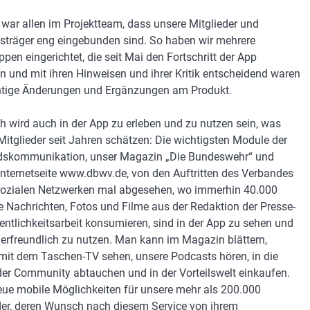
 war allen im Projektteam, dass unsere Mitglieder und
träger eng eingebunden sind. So haben wir mehrere
pen eingerichtet, die seit Mai den Fortschritt der App
en und mit ihren Hinweisen und ihrer Kritik entscheidend waren
htige Änderungen und Ergänzungen am Produkt.
ch wird auch in der App zu erleben und zu nutzen sein, was
Mitglieder seit Jahren schätzen: Die wichtigsten Module der
dskommunikation, unser Magazin „Die Bundeswehr“ und
Internetseite www.dbwv.de, von den Auftritten des Verbandes
sozialen Netzwerken mal abgesehen, wo immerhin 40.000
e Nachrichten, Fotos und Filme aus der Redaktion der Presse-
entlichkeitsarbeit konsumieren, sind in der App zu sehen und
rfreundlich zu nutzen. Man kann im Magazin blättern,
mit dem Taschen-TV sehen, unsere Podcasts hören, in die
der Community abtauchen und in der Vorteilswelt einkaufen.
ue mobile Möglichkeiten für unsere mehr als 200.000
der, deren Wunsch nach diesem Service von ihrem