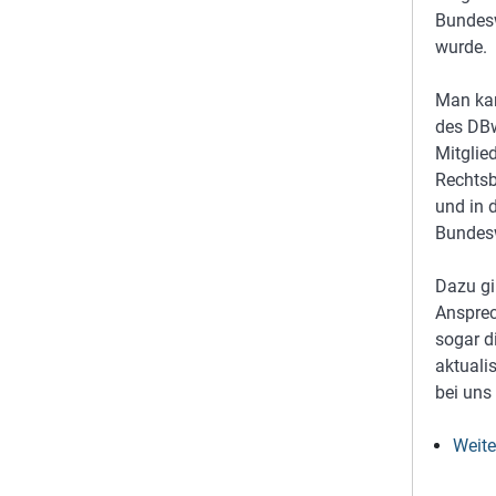
Bundesw
wurde.
Man kan
des DBw
Mitglie
Rechtsb
und in 
Bundesw
Dazu gi
Ansprec
sogar d
aktuali
bei uns 
Weite