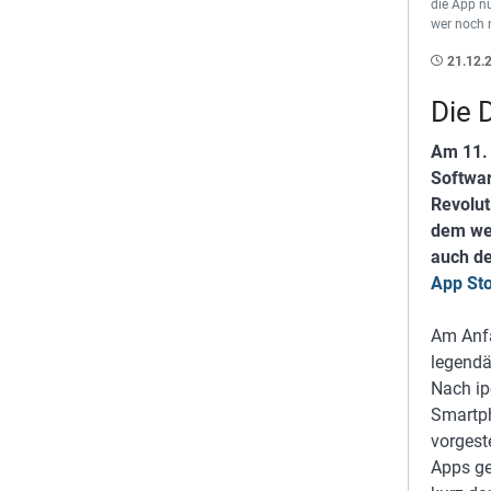
die App n
wer noch n
21.12.
Die 
Am 11. 
Softwar
Revolut
dem wel
auch de
App Sto
Am Anfa
legendä
Nach ip
Smartph
vorgeste
Apps ge