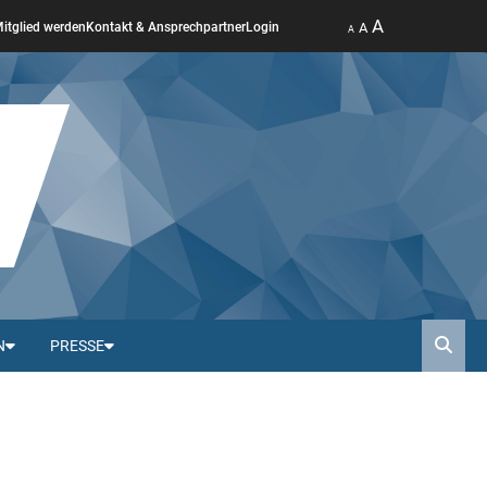
A
A
itglied werden
Kontakt & Ansprechpartner
Login
A
N
PRESSE
Such