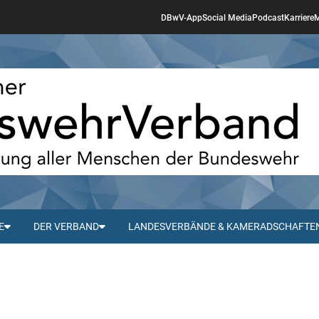
DBwV-App
Social Media
Podcast
Karriere
M
E
DER VERBAND
LANDESVERBÄNDE & KAMERADSCHAFTE