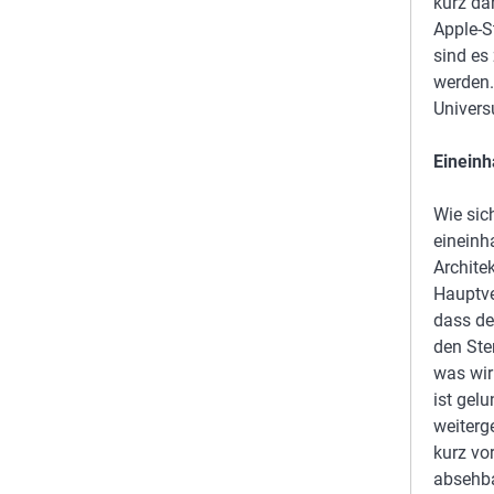
kurz da
Apple-S
sind es
werden.
Univer
Eineinh
Wie sic
eineinh
Archite
Hauptve
dass de
den Ste
was wir
ist gel
weiterg
kurz vo
absehba