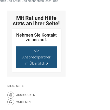
ifen und Artikel und Nachrichten lesen. Und
Mit Rat und Hilfe
stets an Ihrer Seite!
Nehmen Sie Kontakt
zu uns auf.
Alle
Ansprechpartner
im Überblick
DIESE SEITE:
AUSDRUCKEN
Diese Seite drucken.
VORLESEN
Diese Seite vorlesen.