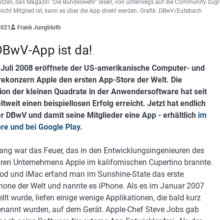
utzen, das Magazin "Die Bundeswehr" lesen, von unterwegs auf die Community zugre
icht Mitglied ist, kann es über die App direkt werden. Grafik: DBwV/Eutebach
2021
Frank Jungbluth
DBwV-App ist da!
Juli 2008 eröffnete der US-amerikanische Computer- und
ekonzern Apple den ersten App-Store der Welt. Die
ion der kleinen Quadrate in der Anwendersoftware hat seit
tweit einen beispiellosen Erfolg erreicht. Jetzt hat endlich
r DBwV und damit seine Mitglieder eine App - erhältlich
im
re und bei Google Play
.
ng war das Feuer, das in den Entwicklungsingenieuren des
ren Unternehmens Apple im kalifornischen Cupertino brannte.
od und iMac erfand man im Sunshine-State das erste
one der Welt und nannte es iPhone. Als es im Januar 2007
llt wurde, liefen einige wenige Applikationen, die bald kurz
nannt wurden, auf dem Gerät. Apple-Chef Steve Jobs gab