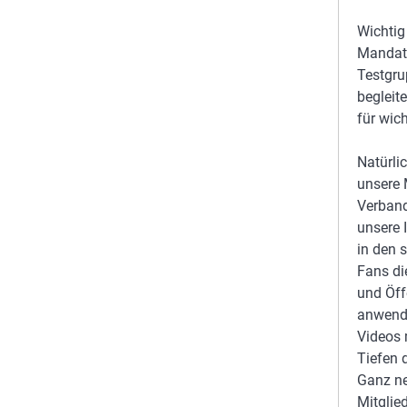
Wichtig
Mandats
Testgrup
begleit
für wic
Natürli
unsere 
Verban
unsere 
in den 
Fans di
und Öff
anwende
Videos 
Tiefen 
Ganz ne
Mitglie