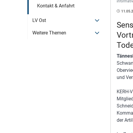
informati
Kontakt & Anfahrt
11.05.
Menü öffnen
LV Ost
Sens
Menü öffnen
Weitere Themen
Vort
Tode
Tännes
Schwand
Obervie
und Ver
KERH-Vo
Mitglie
Schneide
Komman
der Arti