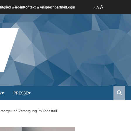
A
A
itglied werden
Kontakt & Ansprechpartner
Login
A
N
PRESSE
Such
orsorge und Versorgung im Todesfall