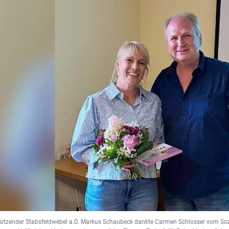
itzender Stabsfeldwebel a.D. Markus Schaubeck dankte Carmen Schlosser vom Sozi