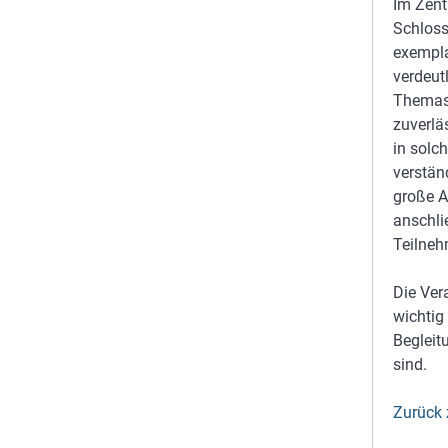
Im Zent
Schloss
exempla
verdeutl
Themas.
zuverlä
in solc
verstän
große A
anschli
Teilneh
Die Ver
wichtig
Begleit
sind.
Zurück 