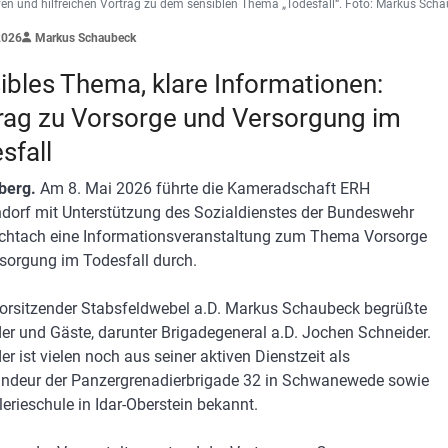
ven und hilfreichen Vortrag zu dem sensiblen Thema „Todesfall“. Foto: Markus Sch
2026
Markus Schaubeck
ibles Thema, klare Informationen:
rag zu Vorsorge und Versorgung im
sfall
berg.
Am 8. Mai 2026 führte die Kameradschaft ERH
orf mit Unterstützung des Sozialdienstes der Bundeswehr
chtach eine Informationsveranstaltung zum Thema Vorsorge
sorgung im Todesfall durch.
rsitzender Stabsfeldwebel a.D. Markus Schaubeck begrüßte
der und Gäste, darunter Brigadegeneral a.D. Jochen Schneider.
r ist vielen noch aus seiner aktiven Dienstzeit als
deur der Panzergrenadierbrigade 32 in Schwanewede sowie
llerieschule in Idar-Oberstein bekannt.