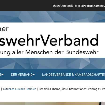
DBwV-App
Social Media
Podcast
Karriere
M
E
DER VERBAND
LANDESVERBÄNDE & KAMERADSCHAFTE
d
Aktuelles aus den Bezirken
Sensibles Thema, klare Informationen: Vortrag zu V