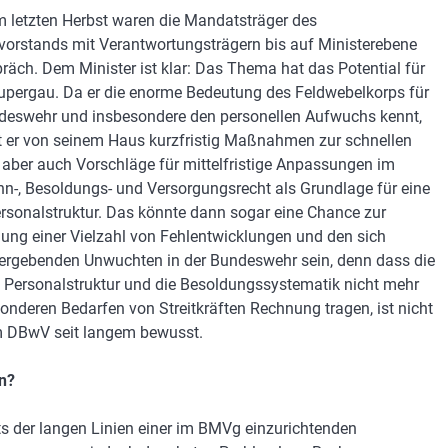
m letzten Herbst waren die Mandatsträger des
orstands mit Verantwortungsträgern bis auf Ministerebene
räch. Dem Minister ist klar: Das Thema hat das Potential für
upergau. Da er die enorme Bedeutung des Feldwebelkorps für
deswehr und insbesondere den personellen Aufwuchs kennt,
t er von seinem Haus kurzfristig Maßnahmen zur schnellen
, aber auch Vorschläge für mittelfristige Anpassungen im
n-, Besoldungs- und Versorgungsrecht als Grundlage für eine
rsonalstruktur. Das könnte dann sogar eine Chance zur
gung einer Vielzahl von Fehlentwicklungen und den sich
ergebenden Unwuchten in der Bundeswehr sein, denn dass die
e Personalstruktur und die Besoldungssystematik nicht mehr
onderen Bedarfen von Streitkräften Rechnung tragen, ist nicht
 DBwV seit langem bewusst.
n?
ts der langen Linien einer im BMVg einzurichtenden