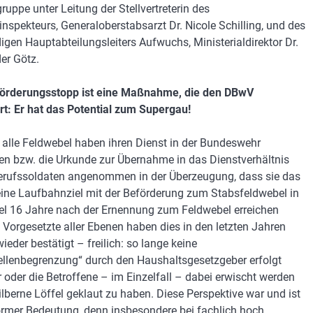
ruppe unter Leitung der Stellvertreterin des
inspekteurs, Generaloberstabsarzt Dr. Nicole Schilling, und des
igen Hauptabteilungsleiters Aufwuchs, Ministerialdirektor Dr.
er Götz.
förderungsstopp ist eine Maßnahme, die den DBwV
rt: Er hat das Potential zum Supergau!
alle Feldwebel haben ihren Dienst in der Bundeswehr
n bzw. die Urkunde zur Übernahme in das Dienstverhältnis
erufssoldaten angenommen in der Überzeugung, dass sie das
ine Laufbahnziel mit der Beförderung zum Stabsfeldwebel in
el 16 Jahre nach der Ernennung zum Feldwebel erreichen
 Vorgesetzte aller Ebenen haben dies in den letzten Jahren
ieder bestätigt – freilich: so lange keine
ellenbegrenzung“ durch den Haushaltsgesetzgeber erfolgt
r oder die Betroffene – im Einzelfall – dabei erwischt werden
silberne Löffel geklaut zu haben. Diese Perspektive war und ist
rmer Bedeutung, denn insbesondere bei fachlich hoch