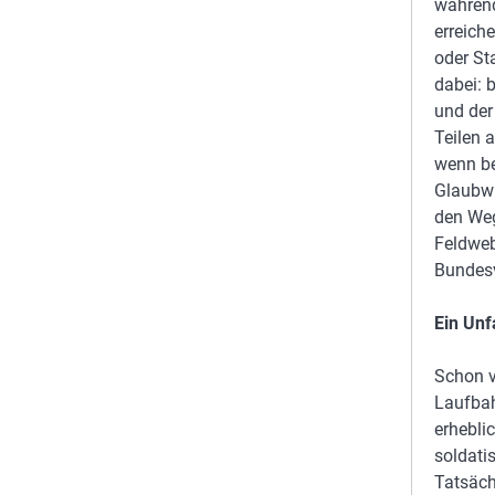
während
erreich
oder St
dabei: 
und der
Teilen 
wenn be
Glaubwü
den Weg
Feldweb
Bundesv
Ein Unf
Schon v
Laufbah
erhebli
soldati
Tatsäch