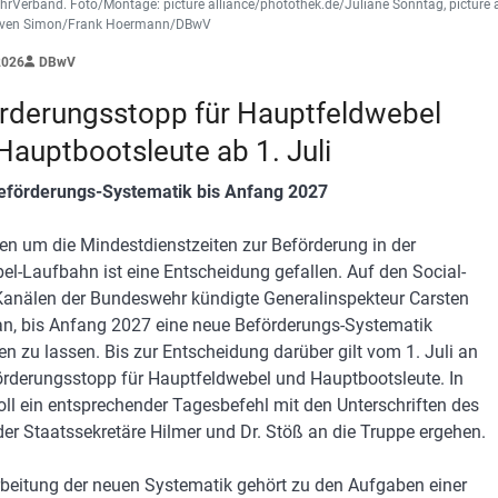
rVerband. Foto/Montage: picture alliance/photothek.de/Juliane Sonntag, picture 
/Sven Simon/Frank Hoermann/DBwV
2026
DBwV
rderungsstopp für Hauptfeldwebel
Hauptbootsleute ab 1. Juli
eförderungs-Systematik bis Anfang 2027
en um die Mindestdienstzeiten zur Beförderung in der
el-Laufbahn ist eine Entscheidung gefallen. Auf den Social-
anälen der Bundeswehr kündigte Generalinspekteur Carsten
an, bis Anfang 2027 eine neue Beförderungs-Systematik
ten zu lassen. Bis zur Entscheidung darüber gilt vom 1. Juli an
örderungsstopp für Hauptfeldwebel und Hauptbootsleute. In
oll ein entsprechender Tagesbefehl mit den Unterschriften des
der Staatssekretäre Hilmer und Dr. Stöß an die Truppe ergehen.
rbeitung der neuen Systematik gehört zu den Aufgaben einer