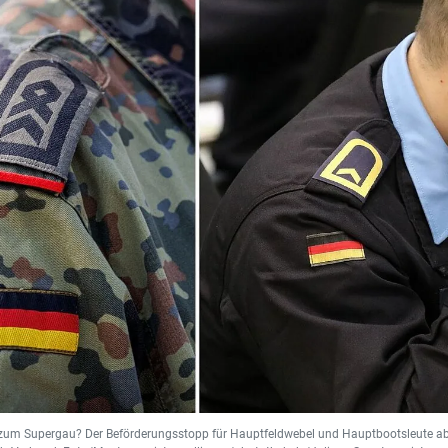
 zum Supergau? Der Beförderungsstopp für Hauptfeldwebel und Hauptbootsleute ab 