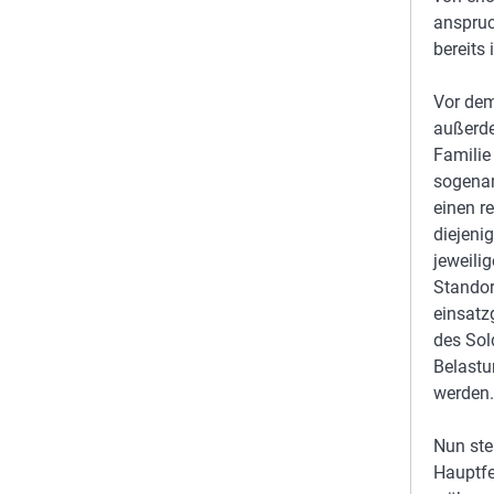
anspruc
bereits
Vor dem
außerde
Familie
sogenan
einen r
diejeni
jeweili
Standor
einsatz
des Sol
Belastu
werden.
Nun ste
Hauptfe