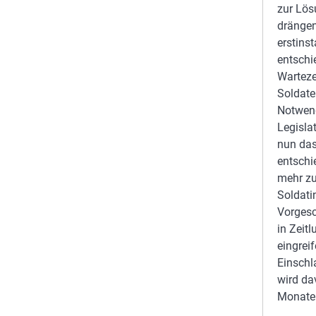
zur Lös
drängen
erstins
entschi
Warteze
Soldate
Notwend
Legisla
nun das
entschi
mehr zu
Soldati
Vorgesc
in Zeit
eingrei
Einschl
wird d
Monaten