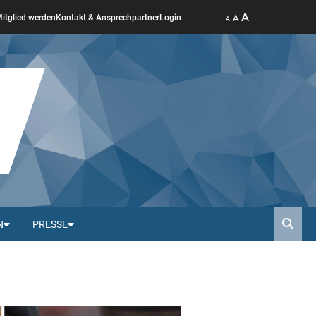
A
A
itglied werden
Kontakt & Ansprechpartner
Login
A
N
PRESSE
Such