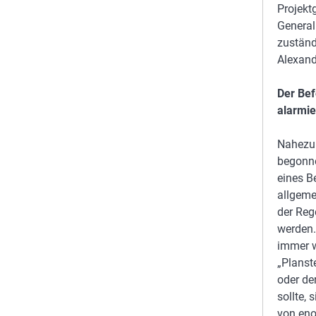
Projektg
General
zuständ
Alexand
Der Be
alarmie
Nahezu 
begonne
eines B
allgeme
der Reg
werden.
immer w
„Planst
oder de
sollte, 
von eno