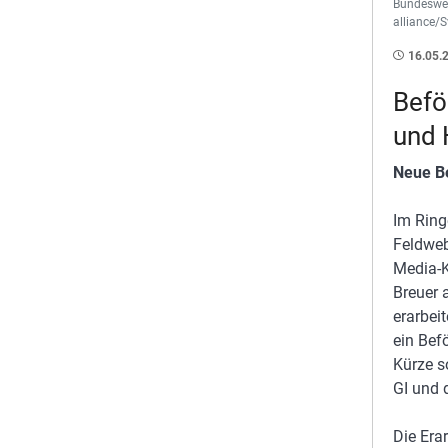
Bundesweh
alliance
16.05.
Befö
und 
Neue B
Im Ring
Feldweb
Media-K
Breuer 
erarbei
ein Bef
Kürze s
GI und 
Die Era