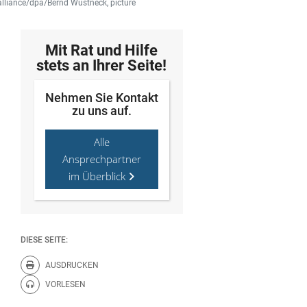
alliance/dpa/Bernd Wüstneck, picture
Mit Rat und Hilfe
stets an Ihrer Seite!
Nehmen Sie Kontakt
zu uns auf.
Alle
Ansprechpartner
im Überblick
DIESE SEITE:
AUSDRUCKEN
Diese Seite drucken.
VORLESEN
Diese Seite vorlesen.