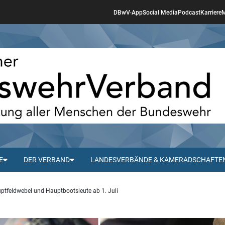
DBwV-App
Social Media
Podcast
Karriere
M
E
DER VERBAND
LANDESVERBÄNDE & KAMERADSCHAFTE
ptfeldwebel und Hauptbootsleute ab 1. Juli