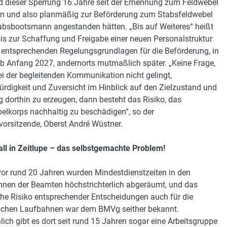
 dieser Sperrung 16 Jahre seit der Ernennung zum Feldwebel
en und also planmäßig zur Beförderung zum Stabsfeldwebel
absbootsmann angestanden hätten. „Bis auf Weiteres“ heißt
bis zur Schaffung und Freigabe einer neuen Personalstruktur
 entsprechenden Regelungsgrundlagen für die Beförderung, in
ab Anfang 2027, andernorts mutmaßlich später. „Keine Frage,
i der begleitenden Kommunikation nicht gelingt,
rdigkeit und Zuversicht im Hinblick auf den Zielzustand und
 dorthin zu erzeugen, dann besteht das Risiko, das
elkorps nachhaltig zu beschädigen“, so der
orsitzende, Oberst André Wüstner.
all in Zeitlupe – das selbstgemachte Problem!
or rund 20 Jahren wurden Mindestdienstzeiten in den
nen der Beamten höchstrichterlich abgeräumt, und das
che Risiko entsprechender Entscheidungen auch für die
schen Laufbahnen war dem BMVg seither bekannt.
lich gibt es dort seit rund 15 Jahren sogar eine Arbeitsgruppe