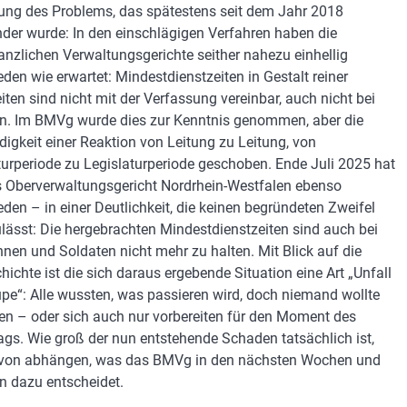
ung des Problems, das spätestens seit dem Jahr 2018
der wurde: In den einschlägigen Verfahren haben die
tanzlichen Verwaltungsgerichte seither nahezu einhellig
eden wie erwartet: Mindestdienstzeiten in Gestalt reiner
iten sind nicht mit der Verfassung vereinbar, auch nicht bei
n. Im BMVg wurde dies zur Kenntnis genommen, aber die
igkeit einer Reaktion von Leitung zu Leitung, von
turperiode zu Legislaturperiode geschoben. Ende Juli 2025 hat
 Oberverwaltungsgericht Nordrhein-Westfalen ebenso
eden – in einer Deutlichkeit, die keinen begründeten Zweifel
lässt: Die hergebrachten Mindestdienstzeiten sind auch bei
nnen und Soldaten nicht mehr zu halten. Mit Blick auf die
hichte ist die sich daraus ergebende Situation eine Art „Unfall
lupe“: Alle wussten, was passieren wird, doch niemand wollte
fen – oder sich auch nur vorbereiten für den Moment des
ags. Wie groß der nun entstehende Schaden tatsächlich ist,
avon abhängen, was das BMVg in den nächsten Wochen und
 dazu entscheidet.