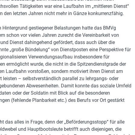
hsvollen Tätigkeiten war eine Laufbahn im „mittleren Dienst“
 in den letzten Jahren nicht mehr in Gänze konkurrenzfähig.
 Hintergrund gestiegener Belastungen hatte das BMVg
m schon vor vielen Jahren zurecht die Vereinbarkeit von
 und Dienst dahingehend gefördert, dass auch über die
nte „große Bündelung“ von Dienstposten eine Perspektive für
egionalisieren Verwendungsaufbau insbesondere für
gen ermöglicht wurde, die nicht in die Spitzendienstgrade der
gen Laufbahn vorstoßen, sondern motiviert ihren Dienst am
t leisten – selbstverständlich parallel zu lehrgangs- oder
gebundenen Abwesenheiten. Damit konnte das soziale Umfeld
daten oder der Soldatin mit Blick auf die besonderen
ngen (fehlende Planbarkeit etc.) des Berufs vor Ort gestärkt
ht das alles in Frage, denn der „Beförderungsstopp“ für alle
ldwebel und Hauptbootsleute betrifft auch diejenigen, die