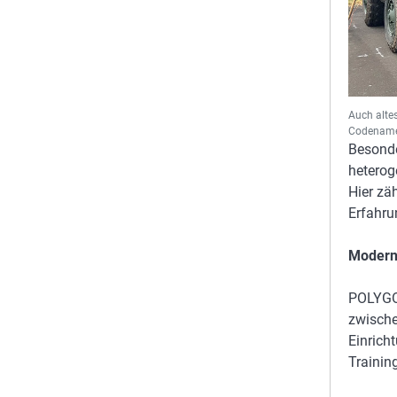
Auch alte
Codename 
Besonde
heterog
Hier zä
Erfahru
Moderne
POLYGO
zwische
Einrich
Trainin