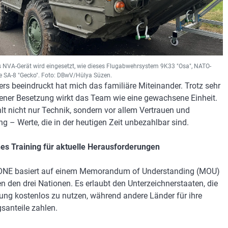
s NVA-Gerät wird eingesetzt, wie dieses Flugabwehrsystem 9K33 "Osa", NATO-
SA-8 "Gecko". Foto: DBwV/Hülya Süzen.
rs beeindruckt hat mich das familiäre Miteinander. Trotz sehr
ener Besetzung wirkt das Team wie eine gewachsene Einheit.
hlt nicht nur Technik, sondern vor allem Vertrauen und
ng – Werte, die in der heutigen Zeit unbezahlbar sind.
s Training für aktuelle Herausforderungen
NE basiert auf einem Memorandum of Understanding (MOU)
n den drei Nationen. Es erlaubt den Unterzeichnerstaaten, die
tung kostenlos zu nutzen, während andere Länder für ihre
gsanteile zahlen.