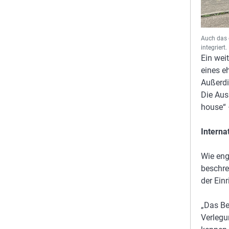
Auch das 
integrier
Ein wei
eines e
Außerdi
Die Aus
house“ 
Interna
Wie eng
beschre
der Einr
„Das Be
Verlegu