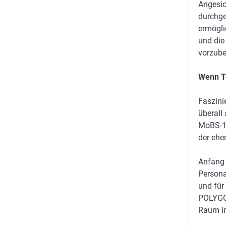
Angesic
durchge
ermögli
und die
vorzube
Wenn Te
Faszini
überall
MoBS-1
der ehe
Anfang 
Persona
und für
POLYGON
Raum im