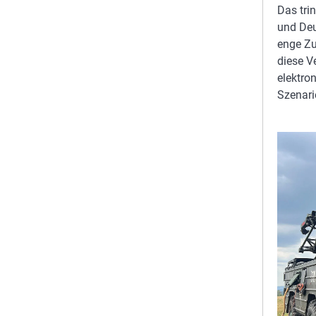
Das tri
und Deu
enge Z
diese V
elektro
Szenari