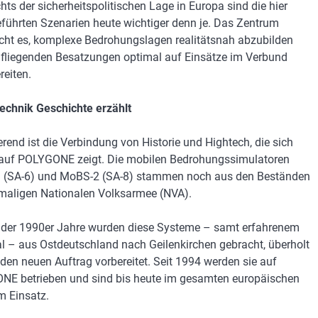
hts der sicherheitspolitischen Lage in Europa sind die hier
führten Szenarien heute wichtiger denn je. Das Zentrum
cht es, komplexe Bedrohungslagen realitätsnah abzubilden
 fliegenden Besatzungen optimal auf Einsätze im Verbund
reiten.
chnik Geschichte erzählt
erend ist die Verbindung von Historie und Hightech, die sich
 auf POLYGONE zeigt. Die mobilen Bedrohungssimulatoren
 (SA-6) und MoBS-2 (SA-8) stammen noch aus den Beständen
maligen Nationalen Volksarmee (NVA).
der 1990er Jahre wurden diese Systeme – samt erfahrenem
l – aus Ostdeutschland nach Geilenkirchen gebracht, überholt
 den neuen Auftrag vorbereitet. Seit 1994 werden sie auf
E betrieben und sind bis heute im gesamten europäischen
 Einsatz.