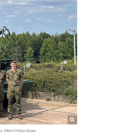
to: DBwV/Hülya Süzen