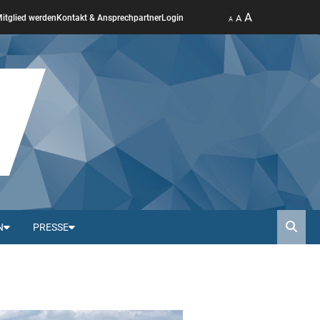
A
A
itglied werden
Kontakt & Ansprechpartner
Login
A
N
PRESSE
Such