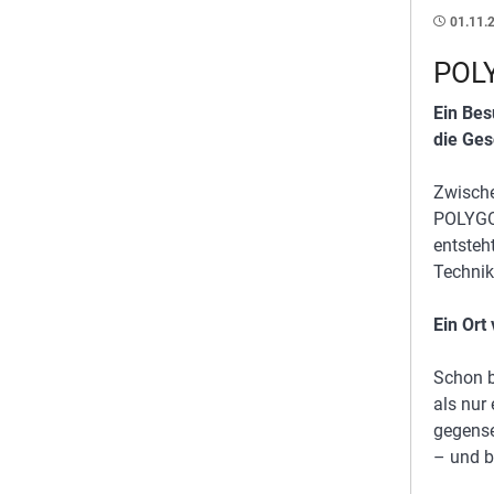
01.11.
POLY
Ein Bes
die Ges
Zwische
POLYGON
entsteh
Technik
Ein Ort
Schon b
als nur
gegense
– und b