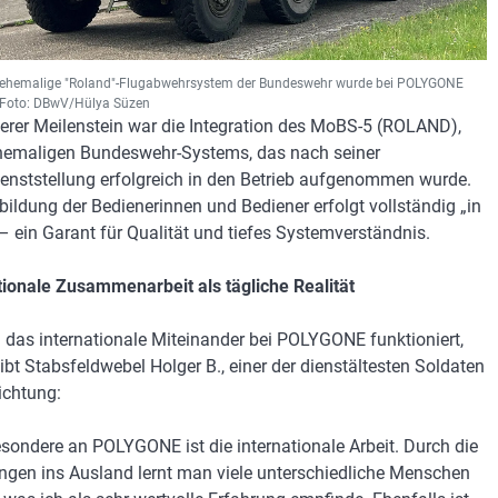
ehemalige "Roland"-Flugabwehrsystem der Bundeswehr wurde bei POLYGONE
t. Foto: DBwV/Hülya Süzen
terer Meilenstein war die Integration des MoBS-5 (ROLAND),
hemaligen Bundeswehr-Systems, das nach seiner
enststellung erfolgreich in den Betrieb aufgenommen wurde.
bildung der Bedienerinnen und Bediener erfolgt vollständig „in
– ein Garant für Qualität und tiefes Systemverständnis.
tionale Zusammenarbeit als tägliche Realität
 das internationale Miteinander bei POLYGONE funktioniert,
ibt Stabsfeldwebel Holger B., einer der dienstältesten Soldaten
ichtung:
sondere an POLYGONE ist die internationale Arbeit. Durch die
ngen ins Ausland lernt man viele unterschiedliche Menschen