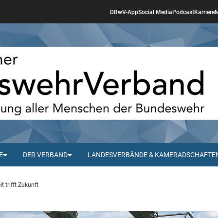
DBwV-App
Social Media
Podcast
Karriere
M
E
DER VERBAND
LANDESVERBÄNDE & KAMERADSCHAFTE
trifft Zukunft