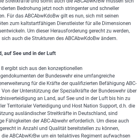
ie Streitkräfte und somit auch die ABCAbwKrBw müssen sich
nderten Bedrohung jetzt noch stringenter und schneller
n. Für das ABCAbwKdoBw gilt es nun, sich mit seinen
iten zum kaltstartfähigen Dienstleister für alle Dimensionen
uentwickeln. Um dieser Herausforderung gerecht zu werden,
sich auch die Strukturen des ABCAbwKdoBw ändern.
, auf See und in der Luft
18 ergibt sich aus den konzeptionellen
agendokumenten der Bundeswehr eine umfangreiche
nerweiterung für die Kräfte der qualifizierten Befähigung ABC-
 Von der Unterstützung der Spezialkräfte der Bundeswehr über
dnisverteidigung an Land, auf See und in der Luft bis hin zu
er Territorialer Verteidigung und Host Nation Support, d.h. die
ützung ausländischer Streitkräfte in Deutschland, sind
tige Fähigkeiten der ABC-Abwehr erforderlich. Um diese auch
gerecht in Anzahl und Qualität bereitstellen zu können,
 die ABCAbwKrBw um ein teilaktives Regiment aufwachsen