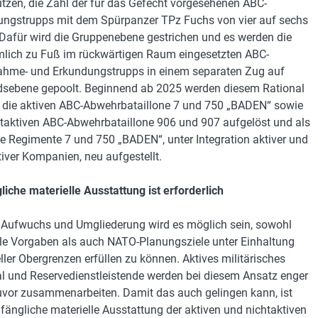
ützen, die Zahl der für das Gefecht vorgesehenen ABC-
ungstrupps mit dem Spürpanzer TPz Fuchs von vier auf sechs
 Dafür wird die Gruppenebene gestrichen und es werden die
lich zu Fuß im rückwärtigen Raum eingesetzten ABC-
hme- und Erkundungstrupps in einem separaten Zug auf
sebene gepoolt. Beginnend ab 2025 werden diesem Rational
 die aktiven ABC-Abwehrbataillone 7 und 750 „BADEN“ sowie
htaktiven ABC-Abwehrbataillone 906 und 907 aufgelöst und als
ive Regimente 7 und 750 „BADEN“, unter Integration aktiver und
tiver Kompanien, neu aufgestellt.
iche materielle Ausstattung ist erforderlich
 Aufwuchs und Umgliederung wird es möglich sein, sowohl
le Vorgaben als auch NATO-Planungsziele unter Einhaltung
ller Obergrenzen erfüllen zu können. Aktives militärisches
l und Reservedienstleistende werden bei diesem Ansatz enger
zuvor zusammenarbeiten. Damit das auch gelingen kann, ist
fängliche materielle Ausstattung der aktiven und nichtaktiven