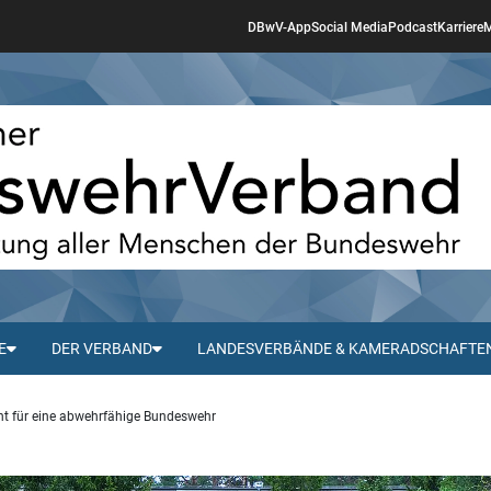
DBwV-App
Social Media
Podcast
Karriere
M
E
DER VERBAND
LANDESVERBÄNDE & KAMERADSCHAFTE
ht für eine abwehrfähige Bundeswehr