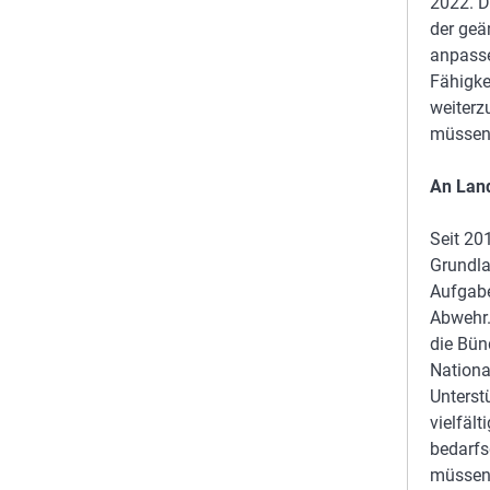
2022. D
der geä
anpasse
Fähigke
weiterz
müssen 
An Land
Seit 20
Grundl
Aufgabe
Abwehr.
die Bün
National
Unterst
vielfäl
bedarfs
müssen