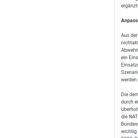
ergänzt
Anpass
Aus der
nichtak
Abwehrk
ein Eins
Einsatzg
Szenari
werden K
Die dem
durch e
überhol
die NAT
Bundesw
wichtig 