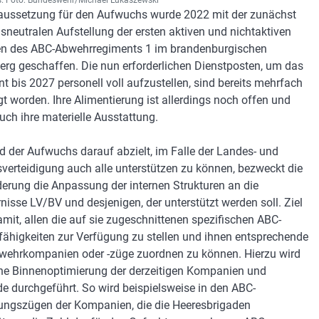
. Foto: Bundeswehr/Michael Lukaszewski
aussetzung für den Aufwuchs wurde 2022 mit der zunächst
neutralen Aufstellung der ersten aktiven und nichtaktiven
en des ABC-Abwehrregiments 1 im brandenburgischen
erg geschaffen. Die nun erforderlichen Dienstposten, um das
t bis 2027 personell voll aufzustellen, sind bereits mehrfach
t worden. Ihre Alimentierung ist allerdings noch offen und
uch ihre materielle Ausstattung.
 der Aufwuchs darauf abzielt, im Falle der Landes- und
verteidigung auch alle unterstützen zu können, bezweckt die
erung die Anpassung der internen Strukturen an die
rnisse LV/BV und desjenigen, der unterstützt werden soll. Ziel
damit, allen die auf sie zugeschnittenen spezifischen ABC-
ähigkeiten zur Verfügung zu stellen und ihnen entsprechende
ehrkompanien oder -züge zuordnen zu können. Hierzu wird
ne Binnenoptimierung der derzeitigen Kompanien und
e durchgeführt. So wird beispielsweise in den ABC-
ungszügen der Kompanien, die die Heeresbrigaden