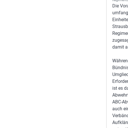
Regiments
Die Vor
umfangs
Einheit
Strausb
Regimen
zugesag
damit a
Während
Bündnis
Umglied
Erforde
ist es 
Abwehrf
ABC-Abw
auch ei
Verbänd
Aufklär