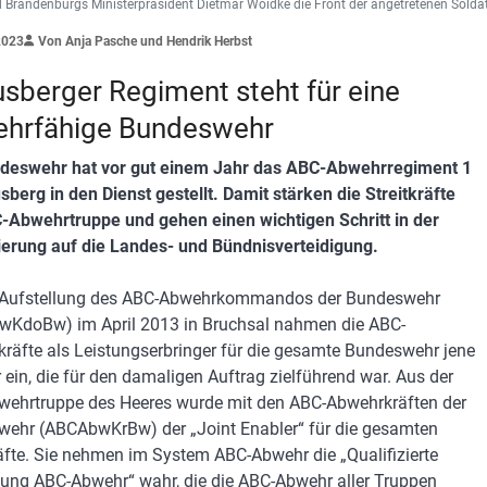
d Brandenburgs Ministerpräsident Dietmar Woidke die Front der angetretenen Sold
2023
Von Anja Pasche und Hendrik Herbst
usberger Regiment steht für eine
hrfähige Bundeswehr
ndeswehr hat vor gut einem Jahr das ABC-Abwehrregiment 1
usberg in den Dienst gestellt. Damit stärken die Streitkräfte
-Abwehrtruppe und gehen einen wichtigen Schritt in der
erung auf die Landes- und Bündnisverteidigung.
r Aufstellung des ABC-Abwehrkommandos der Bundeswehr
KdoBw) im April 2013 in Bruchsal nahmen die ABC-
räfte als Leistungserbringer für die gesamte Bundeswehr jene
r ein, die für den damaligen Auftrag zielführend war. Aus der
ehrtruppe des Heeres wurde mit den ABC-Abwehrkräften der
ehr (ABCAbwKrBw) der „Joint Enabler“ für die gesamten
räfte. Sie nehmen im System ABC-Abwehr die „Qualifizierte
ung ABC-Abwehr“ wahr, die die ABC-Abwehr aller Truppen