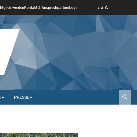
A
A
itglied werden
Kontakt & Ansprechpartner
Login
A
N
PRESSE
Such