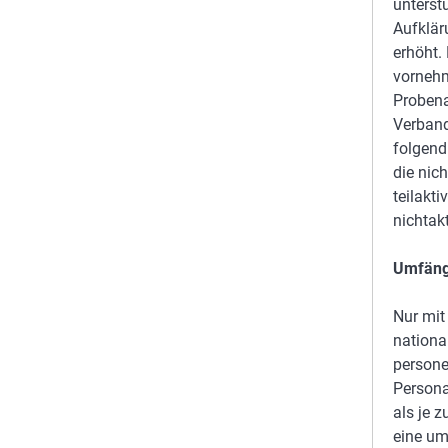
unterst
Aufklär
erhöht.
vornehm
Probena
Verband
folgend
die nic
teilakt
nichtak
Umfängl
Nur mit
nationa
persone
Persona
als je 
eine um