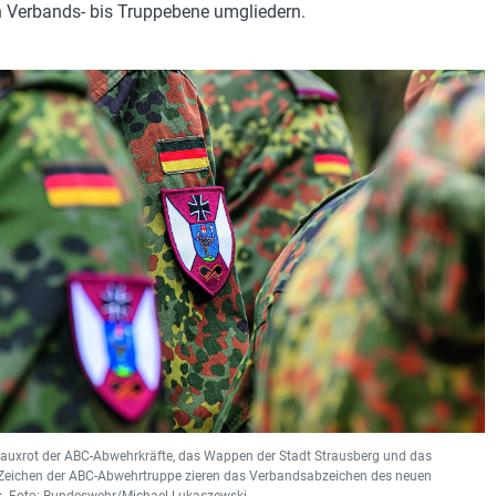
 Verbands- bis Truppebene umgliedern.
auxrot der ABC-Abwehrkräfte, das Wappen der Stadt Strausberg und das
 Zeichen der ABC-Abwehrtruppe zieren das Verbandsabzeichen des neuen