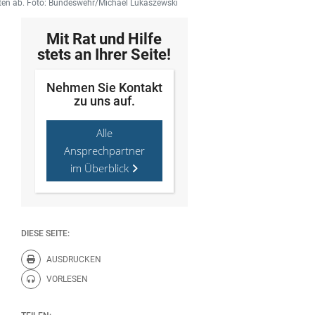
aten ab. Foto: Bundeswehr/Michael Lukaszewski
Mit Rat und Hilfe
stets an Ihrer Seite!
Nehmen Sie Kontakt
zu uns auf.
Alle
Ansprechpartner
im Überblick
DIESE SEITE:
AUSDRUCKEN
Diese Seite drucken.
VORLESEN
Diese Seite vorlesen.