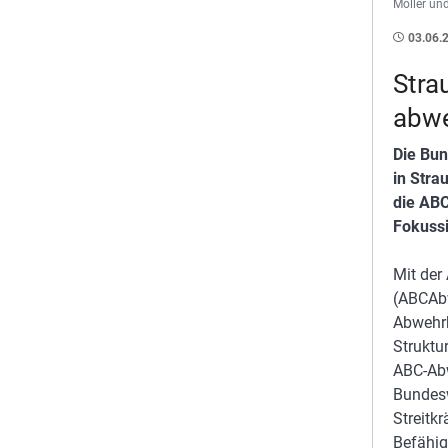
Möller un
03.06.
Stra
abwe
Die Bu
in Stra
die ABC
Fokussi
Mit de
(ABCAbw
Abwehrk
Struktu
ABC-Abw
Bundesw
Streitk
Befähig