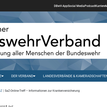
DBwV-App
Social Media
Podcast
Karriere
M
E
DER VERBAND
LANDESVERBÄNDE & KAMERADSCHAFTE
aZ
SaZ-Online-Treff – Informationen zur Krankenversicherung
2025
SaZ