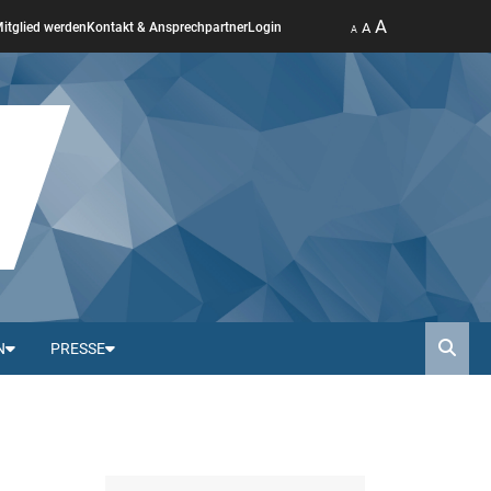
A
A
itglied werden
Kontakt & Ansprechpartner
Login
A
N
PRESSE
Such