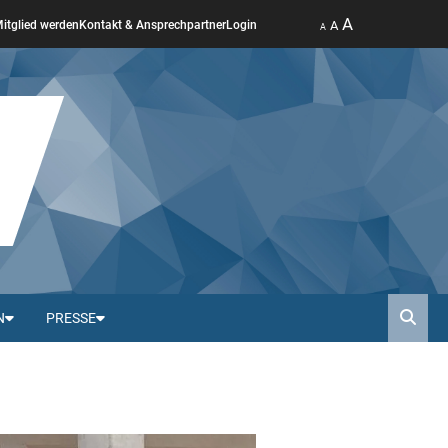
A
A
itglied werden
Kontakt & Ansprechpartner
Login
A
N
PRESSE
Such