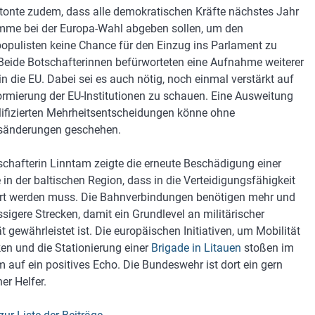
tonte zudem, dass alle demokratischen Kräfte nächstes Jahr
imme bei der Europa-Wahl abgeben sollen, um den
opulisten keine Chance für den Einzug ins Parlament zu
 Beide Botschafterinnen befürworteten eine Aufnahme weiterer
in die EU. Dabei sei es auch nötig, noch einmal verstärkt auf
ormierung der EU-Institutionen zu schauen. Eine Ausweitung
lifizierten Mehrheitsentscheidungen könne ohne
sänderungen geschehen.
schafterin Linntam zeigte die erneute Beschädigung einer
e in der baltischen Region, dass in die Verteidigungsfähigkeit
ert werden muss. Die Bahnverbindungen benötigen mehr und
ssigere Strecken, damit ein Grundlevel an militärischer
t gewährleistet ist. Die europäischen Initiativen, um Mobilität
ken und die Stationierung einer
Brigade in Litauen
stoßen im
m auf ein positives Echo. Die Bundeswehr ist dort ein gern
er Helfer.