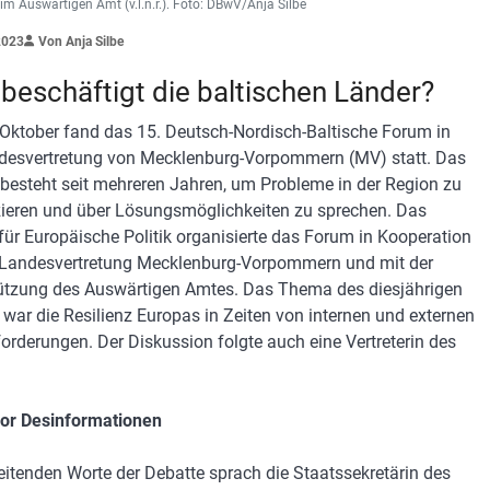
im Auswärtigen Amt (v.l.n.r.). Foto: DBwV/Anja Silbe
2023
Von Anja Silbe
beschäftigt die baltischen Länder?
Oktober fand das 15. Deutsch-Nordisch-Baltische Forum in
desvertretung von Mecklenburg-Vorpommern (MV) statt. Das
besteht seit mehreren Jahren, um Probleme in der Region zu
izieren und über Lösungsmöglichkeiten zu sprechen. Das
t für Europäische Politik organisierte das Forum in Kooperation
 Landesvertretung Mecklenburg-Vorpommern und mit der
ützung des Auswärtigen Amtes. Das Thema des diesjährigen
war die Resilienz Europas in Zeiten von internen und externen
orderungen. Der Diskussion folgte auch eine Vertreterin des
or Desinformationen
leitenden Worte der Debatte sprach die Staatssekretärin des