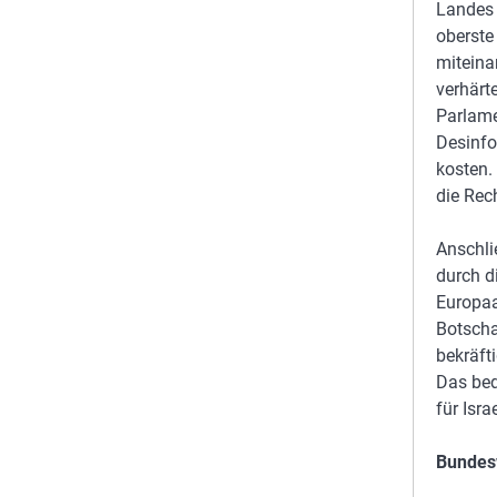
Landes 
oberste
miteina
verhärt
Parlame
Desinfo
kosten.
die Rec
Anschlie
durch d
Europaa
Botscha
bekräft
Das bed
für Isra
Bundes