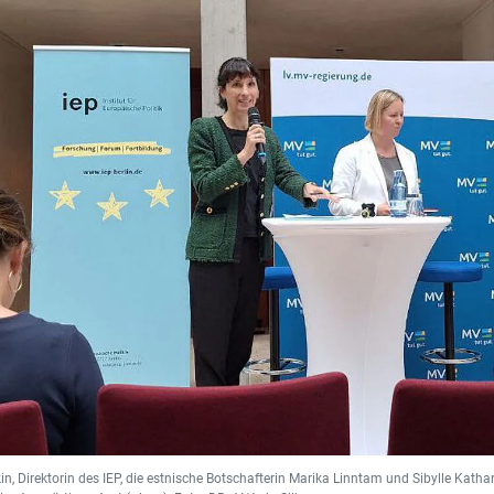
n, Direktorin des IEP, die estnische Botschafterin Marika Linntam und Sibylle Kathar