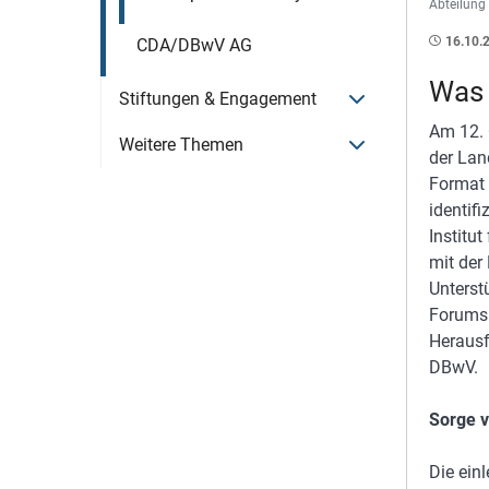
Abteilung 
16.10.
CDA/DBwV AG
Was 
Menü öffnen
Stiftungen & Engagement
Am 12. 
Menü öffnen
Weitere Themen
der Lan
Format 
identif
Institu
mit der
Unterst
Forums 
Herausf
DBwV.
Sorge v
Die ein