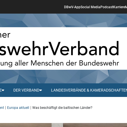
DBwV-App
Social Media
Podcast
Karriere
M
E
DER VERBAND
LANDESVERBÄNDE & KAMERADSCHAFTE
ent
Europa aktuell
Was beschäftigt die baltischen Länder?