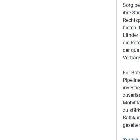
Sorg be
ihre St
Rechtsp
bieten.
Länder 
die Ref
der qua
Vertrag
Für Bot
Pipelin
investi
zuverlä
Mobilitä
zu stär
Baltiku
gesehen