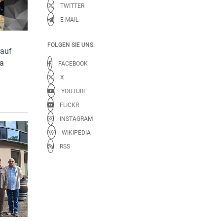
TWITTER
E-MAIL
FOLGEN SIE UNS:
 auf
a
FACEBOOK
X
YOUTUBE
FLICKR
INSTAGRAM
WIKIPEDIA
RSS