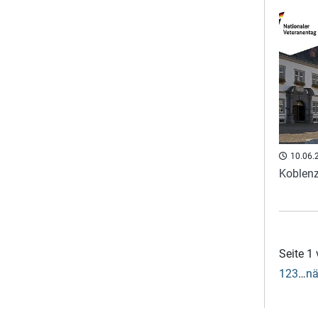
10.06.
Koblenz
Seite 1
1
2
3
…
nä