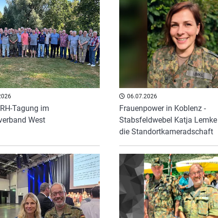
2026
06.07.2026
 ERH-Tagung im
Frauenpower in Koblenz -
verband West
Stabsfeldwebel Katja Lemke 
die Standortkameradschaft