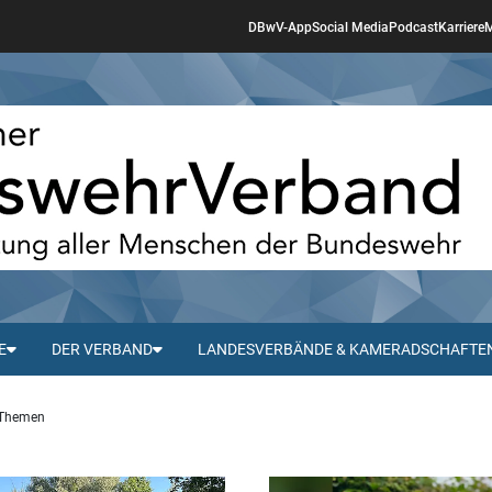
DBwV-App
Social Media
Podcast
Karriere
M
E
DER VERBAND
LANDESVERBÄNDE & KAMERADSCHAFTE
 Themen