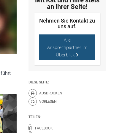
Mit Rat und Hilfe stets
an Ihrer Seite!
Nehmen Sie Kontakt zu
uns auf.
Alle
Ansprechpartner im
Überblick
führt
DIESE SEITE:
AUSDRUCKEN
Diese Seite drucken.
VORLESEN
Diese Seite vorlesen.
TEILEN:
FACEBOOK