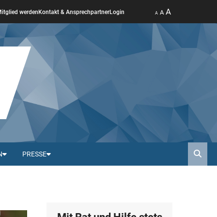
A
A
itglied werden
Kontakt & Ansprechpartner
Login
A
N
PRESSE
Such