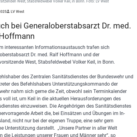
itzenden West, Stabsfeldwebel Volker Keil, in Bonn. Foto: LV West
2025
LV West
ch bei Generaloberstabsarzt Dr. med.
 Hoffmann
m interessanten Informationsaustausch trafen sich
oberstabsarzt Dr. med. Ralf Hoffmann und der
orsitzende West, Stabsfeldwebel Volker Keil, in Bonn.
ehlshaber des Zentralen Sanitätsdienstes der Bundeswehr und
rtreter des Befehlshabers Unterstützungskommando der
ehr nahm sich gerne die Zeit, obwohl sein Terminkalender
s voll ist, um Keil in die aktuellen Herausforderungen des
sdienstes einzuweisen. Die Angehörigen des Sanitätsdienstes
 hervorragende Arbeit die, bei Einsätzen und Übungen im In-
land, nicht nur bei der eigenen Truppe, eine sehr gern
e Unterstützung darstellt. „Unsere Partner in aller Welt
n die Leistungen unserer Frauen und Männer sehr“, so