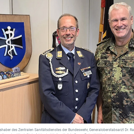
shaber des Zentralen Sanitätsdienstes der Bundeswehr, Generaloberstabsarzt Dr. Ra