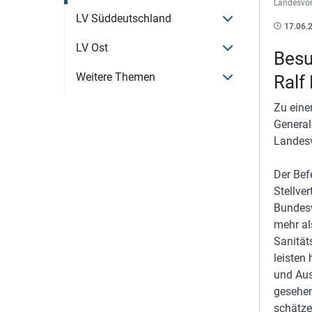
Landesvors
Menü öffnen
LV Süddeutschland
17.06.
Menü öffnen
LV Ost
Besu
Menü öffnen
Weitere Themen
Ralf
Zu eine
General
Landesv
Der Bef
Stellve
Bundesw
mehr al
Sanität
leisten
und Aus
gesehen
schätze