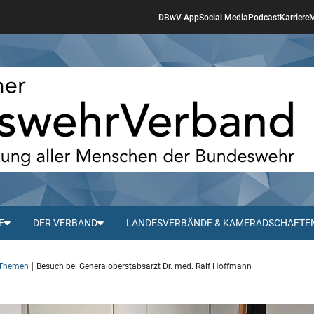
DBwV-App
Social Media
Podcast
Karriere
M
E
DER VERBAND
LANDESVERBÄNDE & KAMERADSCHAFTE
 Themen
Besuch bei Generaloberstabsarzt Dr. med. Ralf Hoffmann