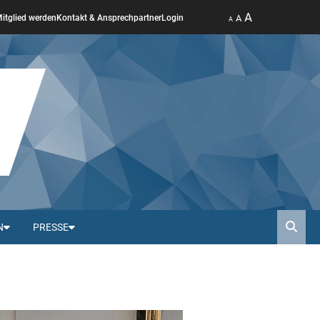
A
A
itglied werden
Kontakt & Ansprechpartner
Login
A
N
PRESSE
Such