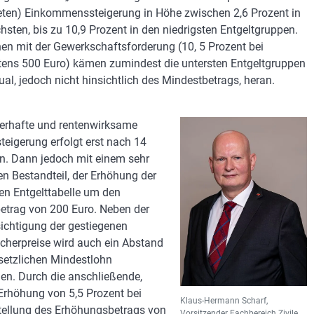
teten) Einkommenssteigerung in Höhe zwischen 2,6 Prozent in
hsten, bis zu 10,9 Prozent in den niedrigsten Entgeltgruppen.
hen mit der Gewerkschaftsforderung (10, 5 Prozent bei
ens 500 Euro) kämen zumindest die untersten Entgeltgruppen
ual, jedoch nicht hinsichtlich des Mindestbetrags, heran.
erhafte und rentenwirksame
steigerung erfolgt erst nach 14
. Dann jedoch mit einem sehr
en Bestandteil, der Erhöhung der
n Entgelttabelle um den
etrag von 200 Euro. Neben der
ichtigung der gestiegenen
cherpreise wird auch ein Abstand
etzlichen Mindestlohn
n. Durch die anschließende,
 Erhöhung von 5,5 Prozent bei
Klaus-Hermann Scharf,
tellung des Erhöhungsbetrags von
Vorsitzender Fachbereich Zivile