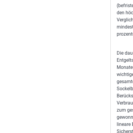
(befris
den höc
Verglic
mindest
prozent
Die dau
Entgelt
Monaten
wichtig
gesamte
Sockelb
Berücks
Verbrau
zum ges
gewonne
lineare
Sichers