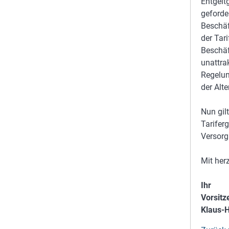
Entgelt
geforde
Beschäf
der Tari
Beschäf
unattra
Regelun
der Alte
Nun gil
Tarifer
Versorg
Mit her
Ihr
Vorsitz
Klaus-