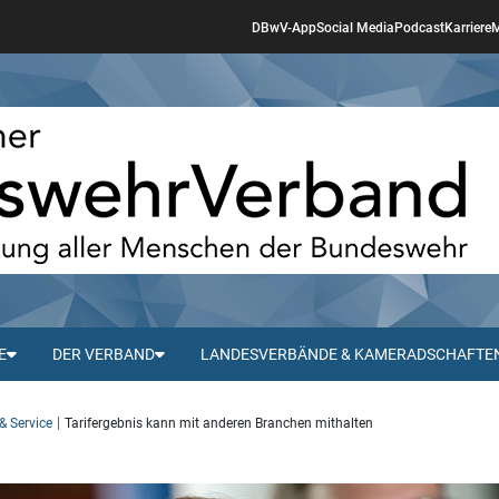
DBwV-App
Social Media
Podcast
Karriere
M
E
DER VERBAND
LANDESVERBÄNDE & KAMERADSCHAFTE
& Service
Tarifergebnis kann mit anderen Branchen mithalten