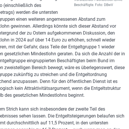
o (einschließlich des
Beschäftigte. Foto: DBwV
etrags) werden die untersten
gruppen einen weiteren angemessenen Abstand zum
lohn gewinnen. Allerdings könnte sich dieser Abstand vor
tergrund der zu Ostern aufgekommenen Diskussion, den
lohn in 2024 auf über 14 Euro zu erhöhen, schnell wieder
eren, mit der Gefahr, dass Teile der Entgeltgruppe 1 wieder
en gesetzlichen Mindestlohn geraten. Da sich die Anzahl der in
Entgeltgruppe eingruppierten Beschäftigten beim Bund im
en zweistelligen Bereich bewegt, wäre es überlegenswert, diese
gruppe zukünftig zu streichen und die Entgeltordnung
chend anzupassen. Denn für den öffentlichen Dienst ist es
ogisch kein Attraktivitätsargument, wenn die Entgeltstruktur
lb des gesetzlichen Mindestlohns beginnt.
em Strich kann sich insbesondere der zweite Teil des
gebnisses sehen lassen. Die Entgeltsteigerungen belaufen sich
mt durchschnittlich auf 11,5 Prozent, in den untersten