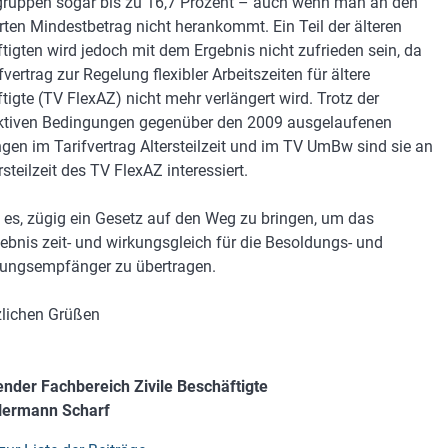
gruppen sogar bis zu 16,7 Prozent – auch wenn man an den
rten Mindestbetrag nicht herankommt. Ein Teil der älteren
tigten wird jedoch mit dem Ergebnis nicht zufrieden sein, da
fvertrag zur Regelung flexibler Arbeitszeiten für ältere
tigte (TV FlexAZ) nicht mehr verlängert wird. Trotz der
ktiven Bedingungen gegenüber den 2009 ausgelaufenen
gen im Tarifvertrag Altersteilzeit und im TV UmBw sind sie an
rsteilzeit des TV FlexAZ interessiert.
t es, zügig ein Gesetz auf den Weg zu bringen, um das
gebnis zeit- und wirkungsgleich für die Besoldungs- und
ungsempfänger zu übertragen.
zlichen Grüßen
ender Fachbereich Zivile Beschäftigte
Hermann Scharf