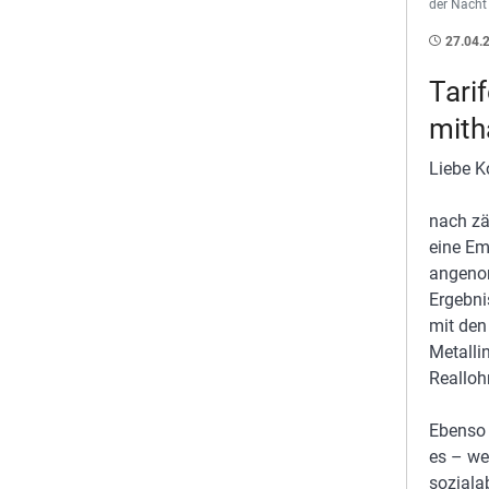
der Nacht
27.04.
Tari
mith
Liebe Ko
nach zä
eine Em
angeno
Ergebni
mit den
Metalli
Realloh
Ebenso 
es – we
soziala