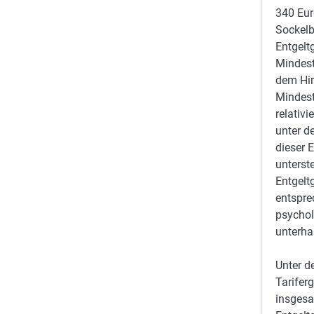
340 Eur
Sockelb
Entgelt
Mindest
dem Hin
Mindest
relativi
unter d
dieser 
unterst
Entgelt
entspre
psychol
unterha
Unter d
Tarifer
insgesa