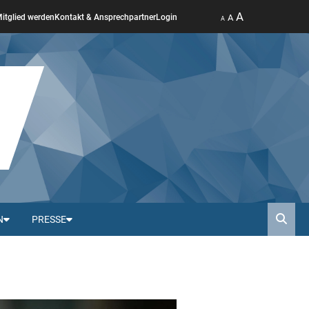
A
A
itglied werden
Kontakt & Ansprechpartner
Login
A
N
PRESSE
Such