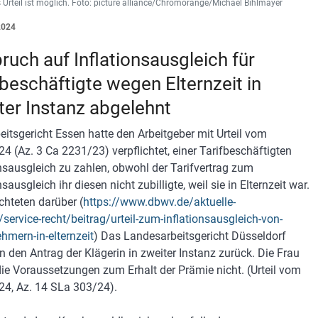
 Urteil ist möglich. Foto: picture alliance/Chromorange/Michael Bihlmayer
2024
ruch auf Inflationsausgleich für
fbeschäftigte wegen Elternzeit in
ter Instanz abgelehnt
eitsgericht Essen hatte den Arbeitgeber mit Urteil vom
24 (Az. 3 Ca 2231/23) verpflichtet, einer Tarifbeschäftigten
onsausgleich zu zahlen, obwohl der Tarifvertrag zum
nsausgleich ihr diesen nicht zubilligte, weil sie in Elternzeit war.
ichteten darüber (
https://www.dbwv.de/aktuelle-
service-recht/beitrag/urteil-zum-inflationsausgleich-von-
ehmern-in-elternzeit
) Das Landesarbeitsgericht Düsseldorf
n den Antrag der Klägerin in zweiter Instanz zurück. Die Frau
 die Voraussetzungen zum Erhalt der Prämie nicht. (Urteil vom
24, Az. 14 SLa 303/24).