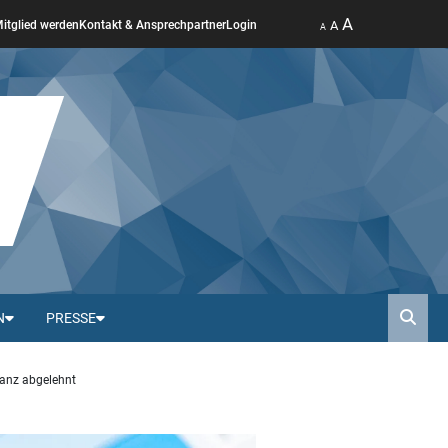
A
A
itglied werden
Kontakt & Ansprechpartner
Login
A
N
PRESSE
Such
stanz abgelehnt