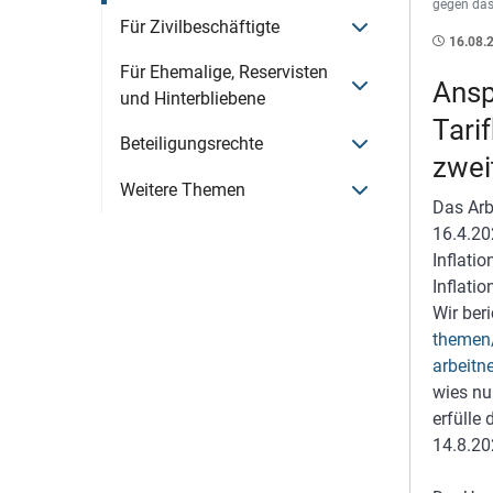
gegen das
Menü öffnen
Für Zivilbeschäftigte
16.08.
Für Ehemalige, Reservisten
Menü öffnen
Ansp
und Hinterbliebene
Tari
Menü öffnen
Beteiligungsrechte
zwei
Menü öffnen
Weitere Themen
Das Arb
16.4.20
Inflati
Inflatio
Wir ber
themen/
arbeitn
wies nu
erfülle
14.8.20