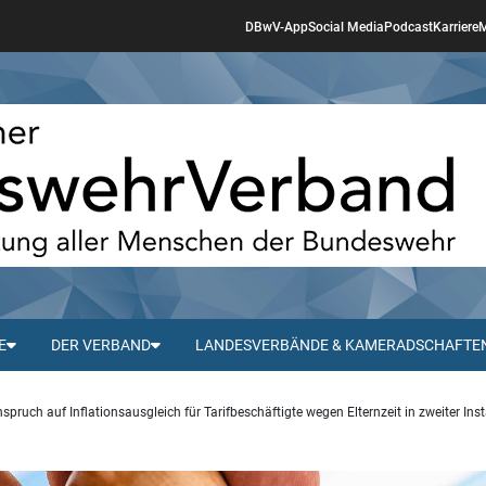
DBwV-App
Social Media
Podcast
Karriere
M
E
DER VERBAND
LANDESVERBÄNDE & KAMERADSCHAFTE
spruch auf Inflationsausgleich für Tarifbeschäftigte wegen Elternzeit in zweiter In