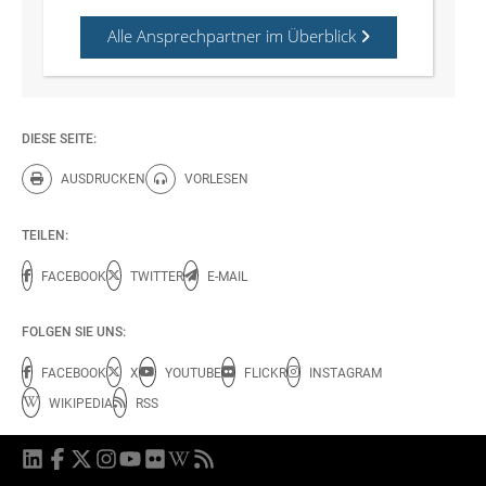
Alle Ansprechpartner im Überblick
DIESE SEITE:
AUSDRUCKEN
VORLESEN
Diese Seite drucken.
Diese Seite vorlesen.
TEILEN:
FACEBOOK
TWITTER
E-MAIL
FOLGEN SIE UNS:
FACEBOOK
X
YOUTUBE
FLICKR
INSTAGRAM
WIKIPEDIA
RSS